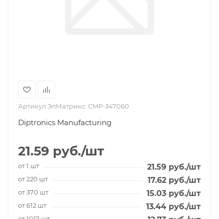
Артикул ЭлМатрикс:
CMP-347060
Diptronics Manufacturing
21.59
руб.
/шт
от 1 шт
21.59
руб.
/шт
от 220 шт
17.62
руб.
/шт
от 370 шт
15.03
руб.
/шт
от 612 шт
13.44
руб.
/шт
от 1017 шт