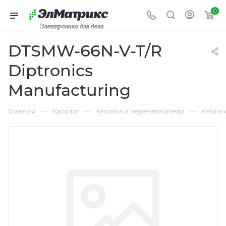
0
Электроника для дела
DTSMW-66N-V-T/R
Diptronics
Manufacturing
—
—
—
Главная
Каталог
Кнопки и переключатели
Кнопк