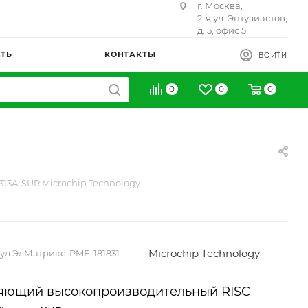
г. Москва,
2-я ул. Энтузиастов,
д. 5, офис 5
ИТЬ
КОНТАКТЫ
ВОЙТИ
0
0
0
313A-SUR Microchip Technology
Microchip Technology
ул ЭлМатрикс:
PME-181831
яющий высокопроизводительный RISC