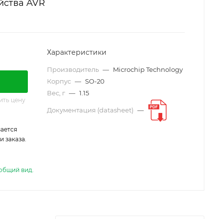
йства AVR
Характеристики
Производитель
—
Microchip Technology
Корпус
—
SO-20
Вес, г
—
1.15
ить цену
Документация (datasheet)
—
ается
 заказа.
общий вид.