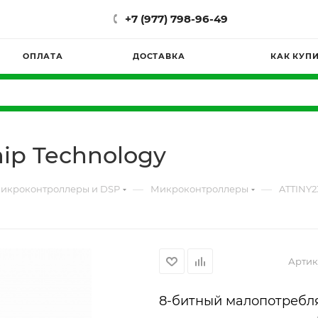
+7 (977) 798-96-49
ОПЛАТА
ДОСТАВКА
КАК КУП
ip Technology
—
—
икроконтроллеры и DSP
Микроконтроллеры
ATTINY2
Артик
8-битный малопотребл