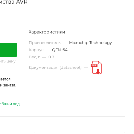
йства AVR
Характеристики
Производитель
—
Microchip Technology
Корпус
—
QFN-64
Вес, г
—
0.2
ить цену
Документация (datasheet)
—
ается
 заказа.
общий вид.