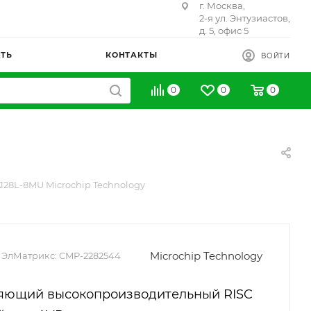
г. Москва,
2-я ул. Энтузиастов,
д. 5, офис 5
ИТЬ
КОНТАКТЫ
ВОЙТИ
0
0
0
28L-8MU Microchip Technology
Microchip Technology
 ЭлМатрикс:
CMP-2282544
яющий высокопроизводительный RISC