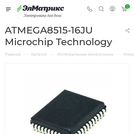
0
Электроника для дела
ATMEGA8515-16JU
Microchip Technology
—
—
—
Главная
Каталог
Интегральные микросхемы
Микр