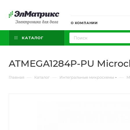
Электроника для дела
О КОМПАНИИ
КАТАЛОГ
ATMEGA1284P-PU Microch
—
—
—
Главная
Каталог
Интегральные микросхемы
М