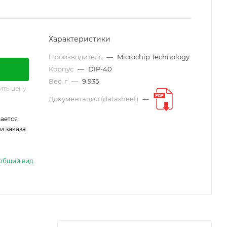
Характеристики
Производитель
—
Microchip Technology
Корпус
—
DIP-40
Вес, г
—
9.935
ить цену
Документация (datasheet)
—
ается
 заказа.
общий вид.