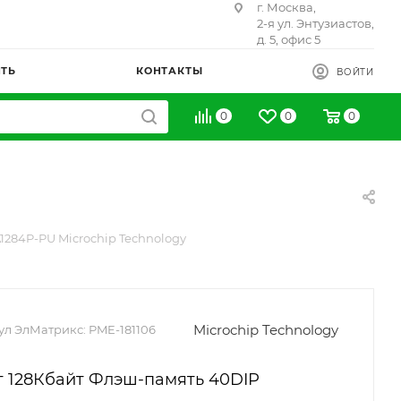
г. Москва,
2-я ул. Энтузиастов,
д. 5, офис 5
ИТЬ
КОНТАКТЫ
ВОЙТИ
0
0
0
284P-PU Microchip Technology
Microchip Technology
ул ЭлМатрикс:
PME-181106
т 128Кбайт Флэш-память 40DIP