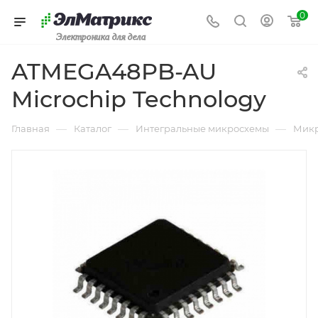
0
Электроника для дела
ATMEGA48PB-AU
Microchip Technology
—
—
—
Главная
Каталог
Интегральные микросхемы
Микр