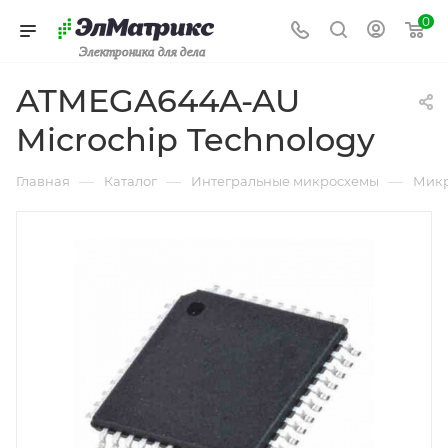
0
Электроника для дела
ATMEGA644A-AU
Microchip Technology
—
—
—
Главная
Каталог
Интегральные микросхемы
Микр