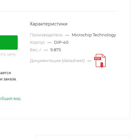
Характеристики
Производитель
—
Microchip Technology
Корпус
—
DIP-40
Вес, г
—
9.875
ить цену
Документация (datasheet)
—
ается
 заказа.
общий вид.