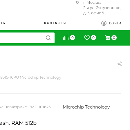
г. Москва,
2-я ул. Энтузиастов,
д. 5, офис 5
ИТЬ
КОНТАКТЫ
ВОЙТИ
0
0
0
515-16PU Microchip Technology
Microchip Technology
ул ЭлМатрикс:
PME-101625
ash, RAM 512b