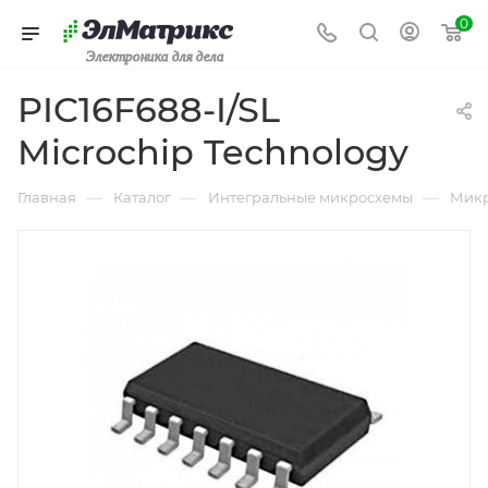
0
Электроника для дела
PIC16F688-I/SL
Microchip Technology
—
—
—
Главная
Каталог
Интегральные микросхемы
Микр