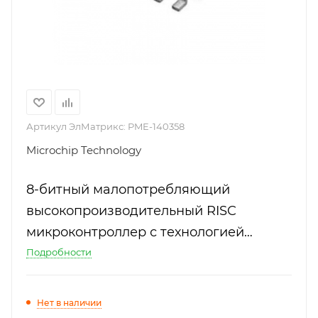
Артикул ЭлМатрикс:
PME-140358
Microchip Technology
8-битный малопотребляющий
высокопроизводительный RISC
микроконтроллер с технологией
eXtreme Low-Power
Подробности
Нет в наличии