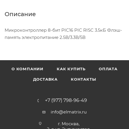
Описание
Микроконтроллер 8-бит PIC16 PIC RISC 3.5кБ Флэш-
память электропитание 2.5В/3.3В/5В
О КОМПАНИИ
КАК КУПИТЬ
ОПЛАТА
ДОСТАВКА
КОНТАКТЫ
+7 (977) 798-96-49
info@elmatrix.ru
г. Москва,