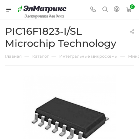
0
Электроника для дела
PIC16F1823-I/SL
Microchip Technology
—
—
—
Главная
Каталог
Интегральные микросхемы
Микр