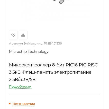
Артикул ЭлМатрикс:
PME-151356
Microchip Technology
Микроконтроллер 8-бит PIC16 PIC RISC
3.5кБ Флэш-память электропитание
2.5В/3.3В/5В
Подробности
Нет в наличии