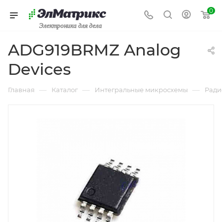
0
Электроника для дела
ADG919BRMZ Analog
Devices
—
—
—
Главная
Каталог
Интегральные микросхемы
Ради