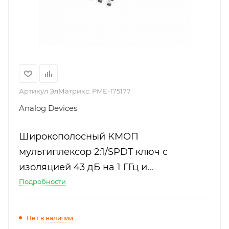
Артикул ЭлМатрикс:
PME-175177
Analog Devices
Широкополосный КМОП
мультиплексор 2:1/SPDT ключ с
изоляцией 43 дБ на 1 ГГц и
напряжением питания от 1.65 В до 2.75
Подробности
В
Нет в наличии