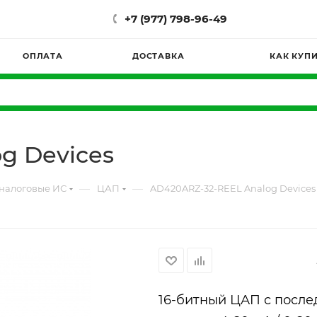
+7 (977) 798-96-49
ОПЛАТА
ДОСТАВКА
КАК КУП
g Devices
—
—
налоговые ИС
ЦАП
AD420ARZ-32-REEL Analog Devices
16-битный ЦАП с после