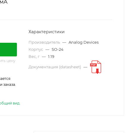
 мА
Характеристики
Производитель
—
Analog Devices
Корпус
—
SO-24
Вес, г
—
1.19
ить цену
Документация (datasheet)
—
ается
 заказа.
общий вид.