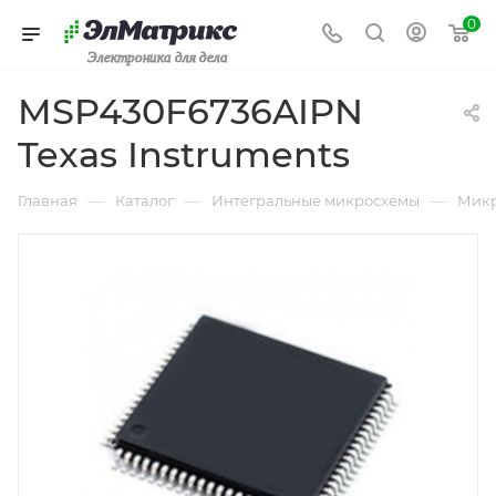
0
Электроника для дела
MSP430F6736AIPN
Texas Instruments
—
—
—
Главная
Каталог
Интегральные микросхемы
Микр