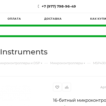
+7 (977) 798-96-49
ОПЛАТА
ДОСТАВКА
КАК КУП
Instruments
—
—
икроконтроллеры и DSP
Микроконтроллеры
MSP430F
Арт
16-битный микроконтр