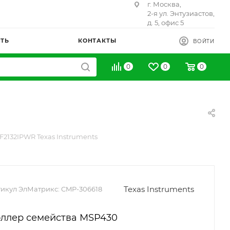
г. Москва,
2-я ул. Энтузиастов,
д. 5, офис 5
ИТЬ
КОНТАКТЫ
ВОЙТИ
0
0
0
2132IPWR Texas Instruments
Texas Instruments
икул ЭлМатрикс:
CMP-306618
оллер семейства MSP430