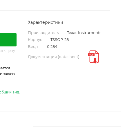
Характеристики
Производитель
—
Texas Instruments
Корпус
—
TSSOP-28
Вес, г
—
0.284
ить цену
Документация (datasheet)
—
ается
 заказа.
общий вид.