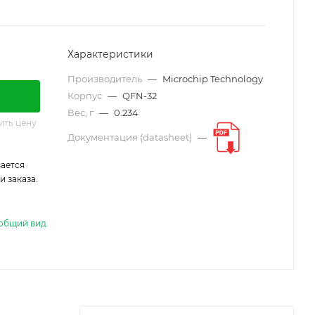
Характеристики
Производитель
—
Microchip Technology
Корпус
—
QFN-32
Вес, г
—
0.234
ить цену
Документация (datasheet)
—
ается
 заказа.
общий вид.