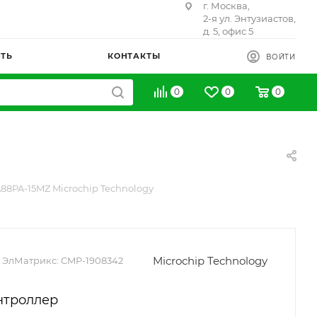
г. Москва,
2-я ул. Энтузиастов,
д. 5, офис 5
ИТЬ
КОНТАКТЫ
ВОЙТИ
0
0
0
8PA-15MZ Microchip Technology
Microchip Technology
 ЭлМатрикс:
CMP-1908342
нтроллер