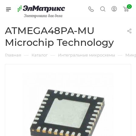
0
Электроника для дела
ATMEGA48PA-MU
Microchip Technology
—
—
—
Главная
Каталог
Интегральные микросхемы
Микр