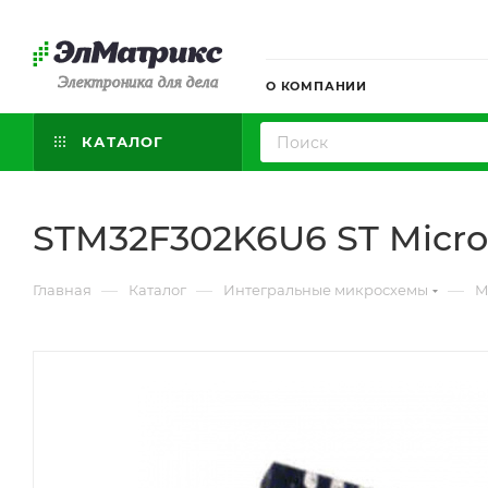
Электроника для дела
О КОМПАНИИ
КАТАЛОГ
STM32F302K6U6 ST Microe
—
—
—
Главная
Каталог
Интегральные микросхемы
М