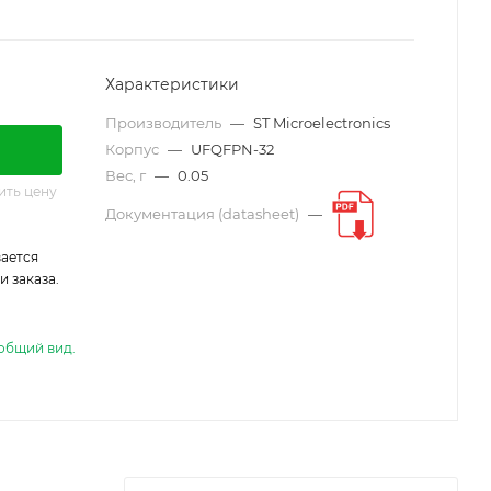
Характеристики
Производитель
—
ST Microelectronics
Корпус
—
UFQFPN-32
Вес, г
—
0.05
ить цену
Документация (datasheet)
—
ается
 заказа.
общий вид.