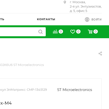
г. Москва,
2-я ул. Энтузиастов,
д. 5, офис 5
ИТЬ
КОНТАКТЫ
ВОЙТИ
0
0
0
02K6U6 ST Microelectronics
ST Microelectronics
кул ЭлМатрикс:
CMP-1345129
ex-M4