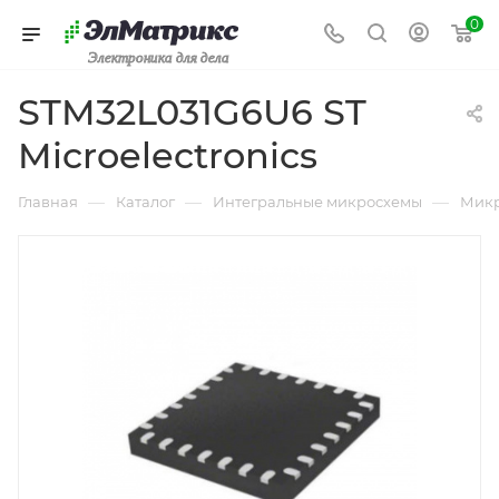
0
Электроника для дела
STM32L031G6U6 ST
Microelectronics
—
—
—
Главная
Каталог
Интегральные микросхемы
Микр