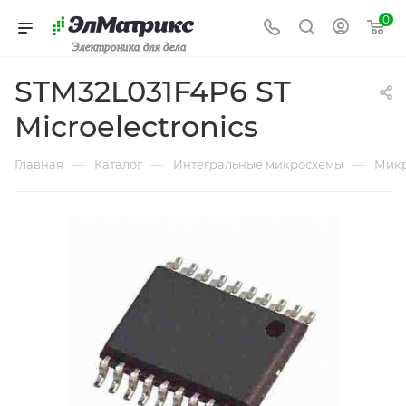
0
Электроника для дела
STM32L031F4P6 ST
Microelectronics
—
—
—
Главная
Каталог
Интегральные микросхемы
Микр