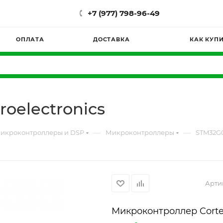
+7 (977) 798-96-49
ОПЛАТА
ДОСТАВКА
КАК КУП
oelectronics
—
—
икроконтроллеры и DSP
Микроконтроллеры
STM32G0
Арти
Микроконтроллер Cort