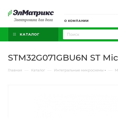
Электроника для дела
О КОМПАНИИ
КАТАЛОГ
STM32G071GBU6N ST Micr
—
—
—
Главная
Каталог
Интегральные микросхемы
М