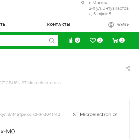
г. Москва,
2-я ул. Энтузиастов,
д. 5, офис 5
ИТЬ
КОНТАКТЫ
ВОЙТИ
0
0
0
71GBU6N ST Microelectronics
ST Microelectronics
кул ЭлМатрикс:
CMP-3041142
ex-M0