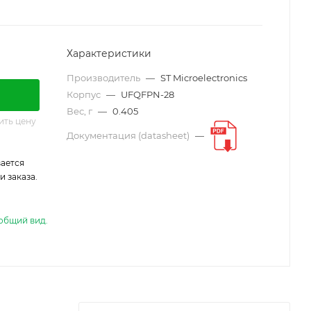
Характеристики
Производитель
—
ST Microelectronics
Корпус
—
UFQFPN-28
Вес, г
—
0.405
ить цену
Документация (datasheet)
—
ается
 заказа.
общий вид.