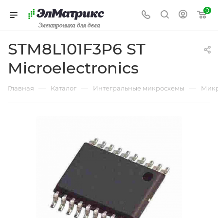
0
Электроника для дела
STM8L101F3P6 ST
Microelectronics
—
—
—
Главная
Каталог
Интегральные микросхемы
Микр