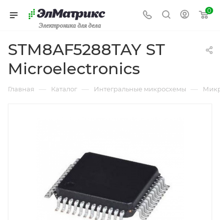
0
Электроника для дела
STM8AF5288TAY ST
Microelectronics
—
—
—
Главная
Каталог
Интегральные микросхемы
Микр