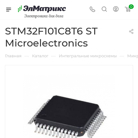
0
Электроника для дела
STM32F101C8T6 ST
Microelectronics
—
—
—
Главная
Каталог
Интегральные микросхемы
Микр