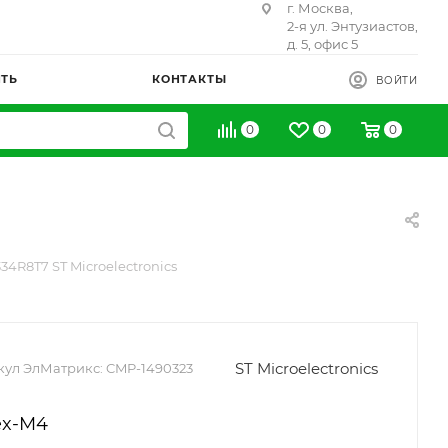
г. Москва,
2-я ул. Энтузиастов,
д. 5, офис 5
ИТЬ
КОНТАКТЫ
ВОЙТИ
0
0
0
34R8T7 ST Microelectronics
ST Microelectronics
кул ЭлМатрикс:
CMP-1490323
ex-M4