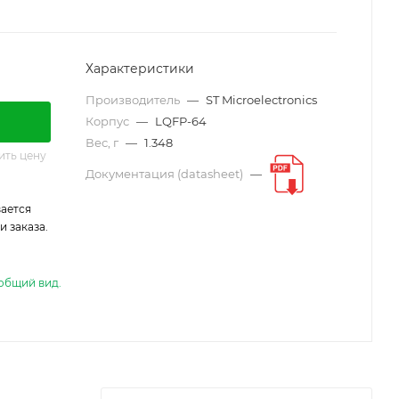
Характеристики
Производитель
—
ST Microelectronics
Корпус
—
LQFP-64
Вес, г
—
1.348
ить цену
Документация (datasheet)
—
ается
 заказа.
общий вид.