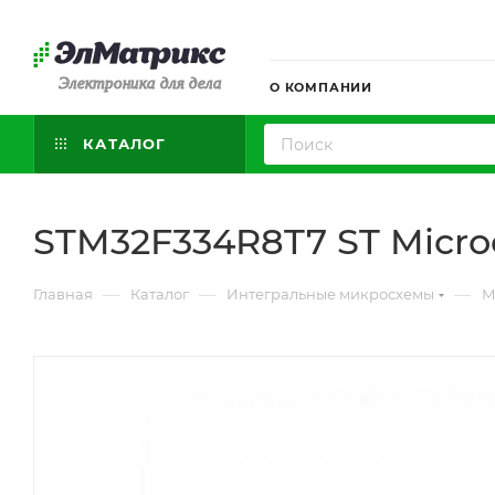
Электроника для дела
О КОМПАНИИ
КАТАЛОГ
STM32F334R8T7 ST Microe
—
—
—
Главная
Каталог
Интегральные микросхемы
М