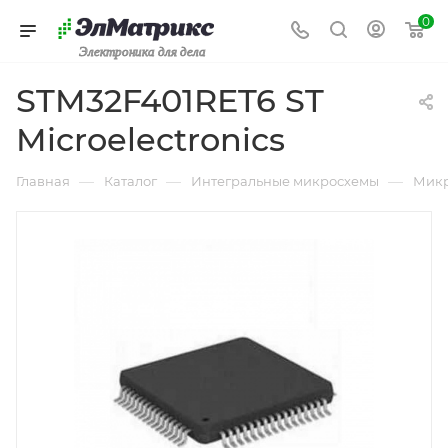
0
Электроника для дела
STM32F401RET6 ST
Microelectronics
—
—
—
Главная
Каталог
Интегральные микросхемы
Микр