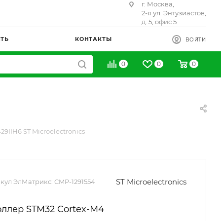
г. Москва,
2-я ул. Энтузиастов,
д. 5, офис 5
ИТЬ
КОНТАКТЫ
ВОЙТИ
0
0
0
29IIH6 ST Microelectronics
ST Microelectronics
кул ЭлМатрикс:
CMP-1291554
ллер STM32 Cortex-M4