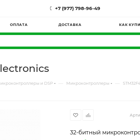
+7 (977) 798-96-49
ОПЛАТА
ДОСТАВКА
КАК КУП
lectronics
—
—
икроконтроллеры и DSP
Микроконтроллеры
STM32F4
Арти
32-битный микроконтро