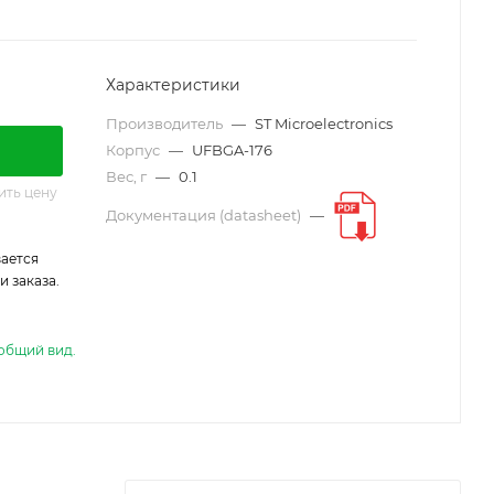
Характеристики
Производитель
—
ST Microelectronics
Корпус
—
UFBGA-176
Вес, г
—
0.1
ить цену
Документация (datasheet)
—
ается
 заказа.
общий вид.