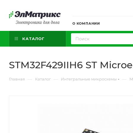
Электроника для дела
О КОМПАНИИ
КАТАЛОГ
STM32F429IIH6 ST Microe
—
—
—
Главная
Каталог
Интегральные микросхемы
М