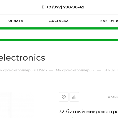
+7 (977) 798-96-49
ОПЛАТА
ДОСТАВКА
КАК КУП
lectronics
—
—
икроконтроллеры и DSP
Микроконтроллеры
STM32F1
Артик
32-битный микроконтро