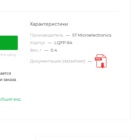
Характеристики
Производитель
—
ST Microelectronics
Корпус
—
LQFP-64
Вес, г
—
0.4
ить цену
Документация (datasheet)
—
ается
 заказа.
общий вид.