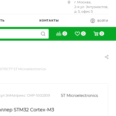
г. Москва,
2-я ул. Энтузиастов,
д. 5, офис 5
ИТЬ
КОНТАКТЫ
ВОЙТИ
0
0
0
07RCT7 ST Microelectronics
ST Microelectronics
ул ЭлМатрикс:
CMP-1002309
ллер STM32 Cortex-M3