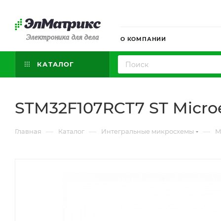
Электроника для дела
О КОМПАНИИ
КАТАЛОГ
STM32F107RCT7 ST Microe
—
—
—
Главная
Каталог
Интегральные микросхемы
М