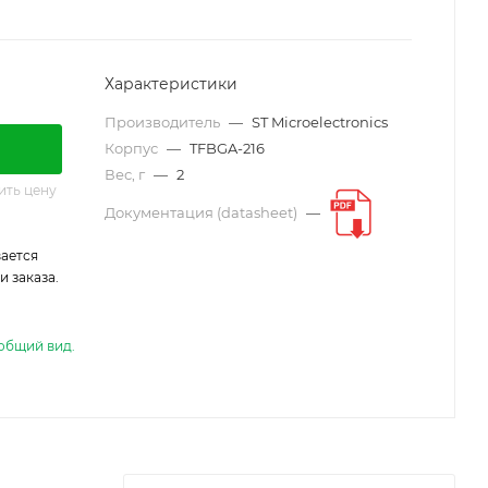
Характеристики
Производитель
—
ST Microelectronics
Корпус
—
TFBGA-216
Вес, г
—
2
ить цену
Документация (datasheet)
—
ается
 заказа.
общий вид.