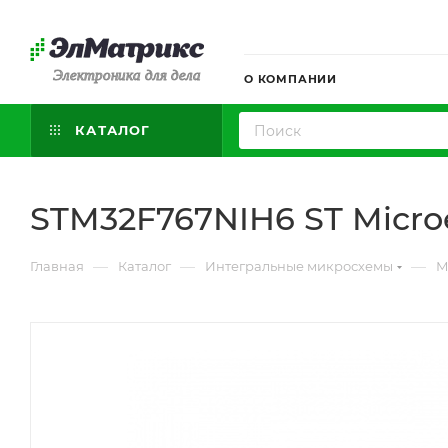
Электроника для дела
О КОМПАНИИ
КАТАЛОГ
STM32F767NIH6 ST Microe
—
—
—
Главная
Каталог
Интегральные микросхемы
М