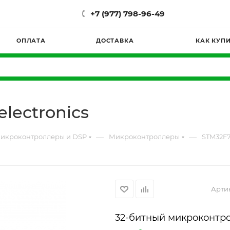
+7 (977) 798-96-49
ОПЛАТА
ДОСТАВКА
КАК КУП
lectronics
—
—
икроконтроллеры и DSP
Микроконтроллеры
STM32F7
Арти
32-битный микроконтро