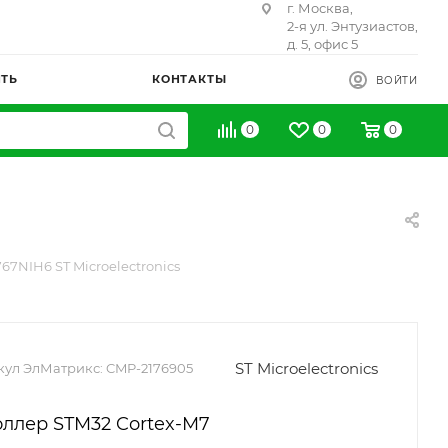
г. Москва,
2-я ул. Энтузиастов,
д. 5, офис 5
ИТЬ
КОНТАКТЫ
ВОЙТИ
0
0
0
67NIH6 ST Microelectronics
ST Microelectronics
кул ЭлМатрикс:
CMP-2176905
ллер STM32 Cortex-M7