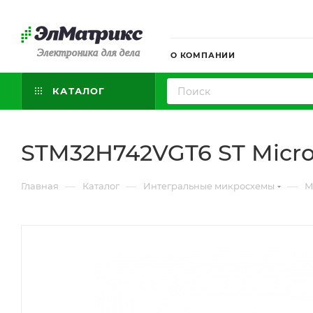
Электроника для дела
О КОМПАНИИ
КАТАЛОГ
STM32H742VGT6 ST Microe
—
—
—
Главная
Каталог
Интегральные микросхемы
М