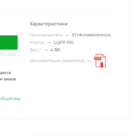
Характеристики
Производитель
—
ST Microelectronics
Корпус
—
LQFP-100
Вес, г
—
4.381
ить цену
Документация (datasheet)
—
ается
 заказа.
общий вид.