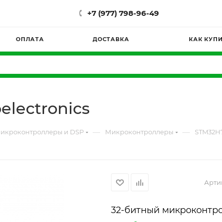
+7 (977) 798-96-49
ОПЛАТА
ДОСТАВКА
КАК КУП
lectronics
—
—
икроконтроллеры и DSP
Микроконтроллеры
STM32H7
Арти
32-битный микроконтро