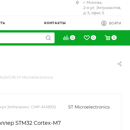
г. Москва,
2-я ул. Энтузиастов,
д. 5, офис 5
ИТЬ
КОНТАКТЫ
ВОЙТИ
0
0
0
42VGT6 ST Microelectronics
ST Microelectronics
кул ЭлМатрикс:
CMP-3418932
ллер STM32 Cortex-M7