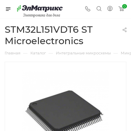
0
Электроника для дела
STM32L151VDT6 ST
Microelectronics
—
—
—
Главная
Каталог
Интегральные микросхемы
Микр