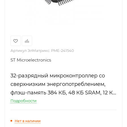
Артикул ЭлМатрикс:
PME-241540
ST Microelectronics
32-разрядный микроконтроллер со
сверхнизким энергопотреблением,
флэш-память 384 КБ, 48 КБ SRAM, 12 КБ
EEPROM, ЖК-дисплей, USB, АЦП, ЦАП,
Подробности
память I / F
Нет в наличии