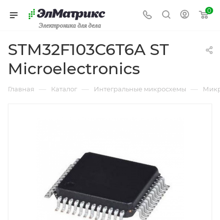
0
Электроника для дела
STM32F103C6T6A ST
Microelectronics
—
—
—
Главная
Каталог
Интегральные микросхемы
Микр