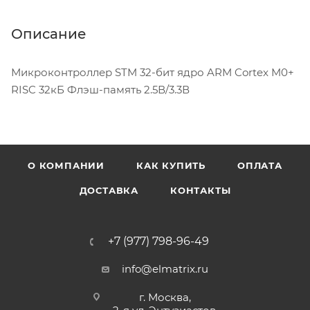
Описание
Микроконтроллер STM 32-бит ядро ARM Cortex M0+
RISC 32кБ Флэш-память 2.5В/3.3В
О КОМПАНИИ
КАК КУПИТЬ
ОПЛАТА
ДОСТАВКА
КОНТАКТЫ
+7 (977) 798-96-49
info@elmatrix.ru
г. Москва,