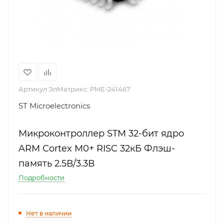
Артикул ЭлМатрикс:
PME-241467
ST Microelectronics
Микроконтроллер STM 32-бит ядро
ARM Cortex M0+ RISC 32кБ Флэш-
память 2.5В/3.3В
Подробности
Нет в наличии