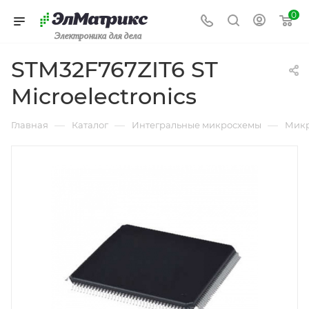
0
Электроника для дела
STM32F767ZIT6 ST
Microelectronics
—
—
—
Главная
Каталог
Интегральные микросхемы
Микр