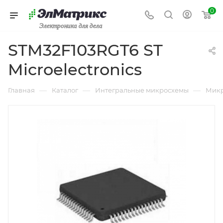
0
Электроника для дела
STM32F103RGT6 ST
Microelectronics
—
—
—
Главная
Каталог
Интегральные микросхемы
Микр