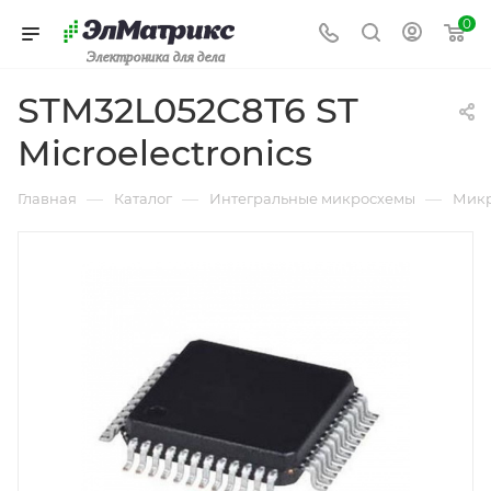
0
Электроника для дела
STM32L052C8T6 ST
Microelectronics
—
—
—
Главная
Каталог
Интегральные микросхемы
Микр