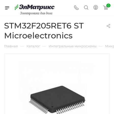
0
Электроника для дела
STM32F205RET6 ST
Microelectronics
—
—
—
Главная
Каталог
Интегральные микросхемы
Микр