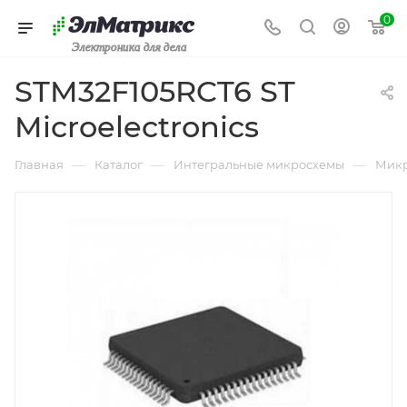
0
Электроника для дела
STM32F105RCT6 ST
Microelectronics
—
—
—
Главная
Каталог
Интегральные микросхемы
Микр