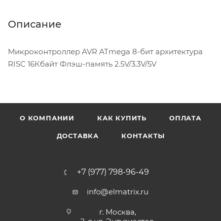
Описание
Микроконтроллер AVR ATmega 8-бит архитектура
RISC 16Кбайт Флэш-память 2.5V/3.3V/5V
О КОМПАНИИ
КАК КУПИТЬ
ОПЛАТА
ДОСТАВКА
КОНТАКТЫ
+7 (977) 798-96-49
info@elmatrix.ru
г. Москва,