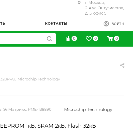
г. Москва,
2-я ул. Энтузиастов,
д. 5, офис 5
ИТЬ
КОНТАКТЫ
ВОЙТИ
0
0
0
28P-AU Microchip Technology
Microchip Technology
л ЭлМатрикс:
PME-138890
EEPROM 1кБ, SRAM 2кБ, Flash 32кБ