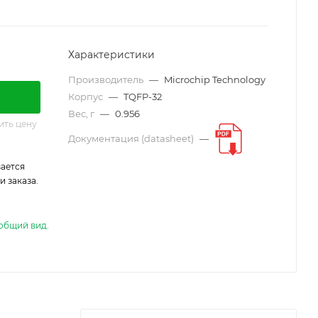
Характеристики
Производитель
—
Microchip Technology
Корпус
—
TQFP-32
Вес, г
—
0.956
ить цену
Документация (datasheet)
—
ается
 заказа.
общий вид.