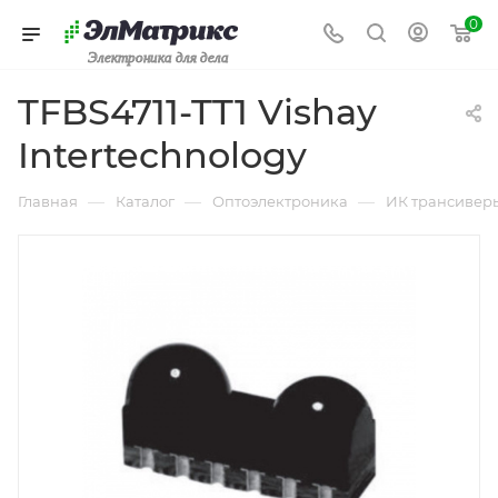
0
Электроника для дела
TFBS4711-TT1 Vishay
Intertechnology
—
—
—
Главная
Каталог
Оптоэлектроника
ИК трансивер