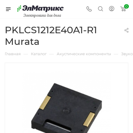
0
Электроника для дела
PKLCS1212E40A1-R1
Murata
—
—
—
Главная
Каталог
Акустические компоненты
Звуко