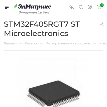
0
Электроника для дела
STM32F405RGT7 ST
Microelectronics
—
—
—
Главная
Каталог
Интегральные микросхемы
Микр