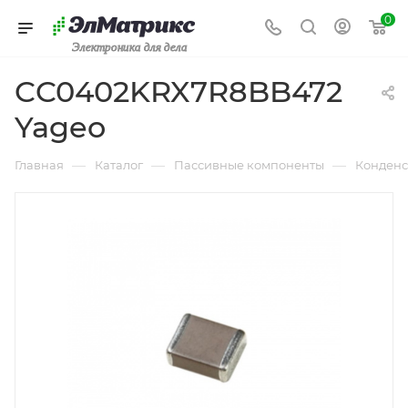
0
Электроника для дела
CC0402KRX7R8BB472
Yageo
—
—
—
Главная
Каталог
Пассивные компоненты
Конденс