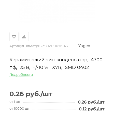
Yageo
Артикул ЭлМатрикс:
CMP-1076143
Керамический чип-конденсатор, 4700
пф, 25 В, +/-10 %, X7R, SMD 0402
Подробности
0.26
руб.
/шт
от 1 шт
0.26
руб.
/шт
от 10000 шт
0.12
руб.
/шт