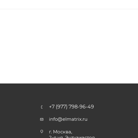
+7 (977) 798-96-49
info@elmatrix.ru
г. Москва,
2-я ул. Энтузиастов,