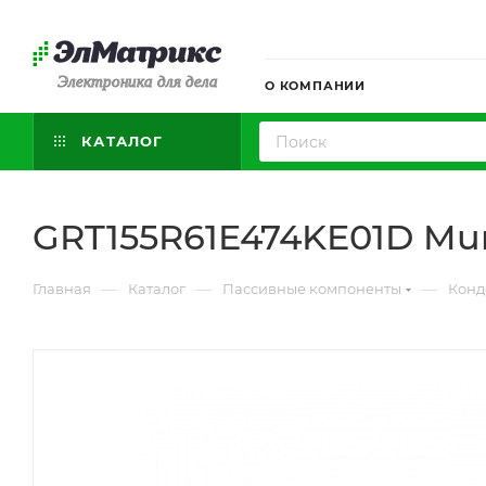
Электроника для дела
О КОМПАНИИ
КАТАЛОГ
GRT155R61E474KE01D Mu
—
—
—
Главная
Каталог
Пассивные компоненты
Конд