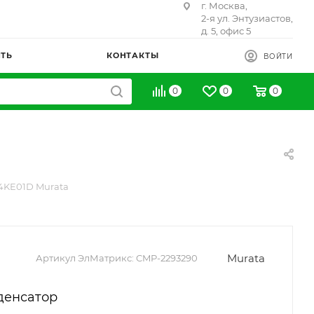
г. Москва,
2-я ул. Энтузиастов,
д. 5, офис 5
ИТЬ
КОНТАКТЫ
ВОЙТИ
0
0
0
4KE01D Murata
Murata
Артикул ЭлМатрикс:
CMP-2293290
денсатор