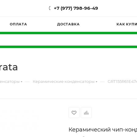
+7 (977) 798-96-49
ОПЛАТА
ДОСТАВКА
КАК КУП
rata
—
—
енсаторы
Керамические конденсаторы
GRT155R61E47
Керамический чип-кон