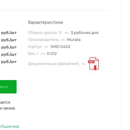
Характеристики
руб.
/шт
Сборка заказа
—
3 рабочих дня
?
Производитель
—
Murata
руб.
/шт
Корпус
—
SMD 0402
руб.
/шт
Вес, г
—
0.012
руб.
/шт
руб.
/шт
Документация (datasheet)
—
ЗИНУ
ается
 заказа.
общий вид.