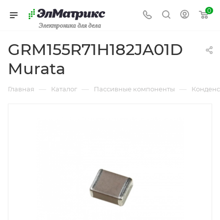
0
Электроника для дела
GRM155R71H182JA01D
Murata
—
—
—
Главная
Каталог
Пассивные компоненты
Конденс