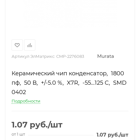
Murata
Артикул ЭлМатрикс:
CMP-2276083
Керамический чип конденсатор, 1800
пф, 50 В, +/-5.0 %, X7R, -55...125 C, SMD
0402
Подробности
1.07
руб.
/шт
от 1 шт
1.07
руб.
/шт