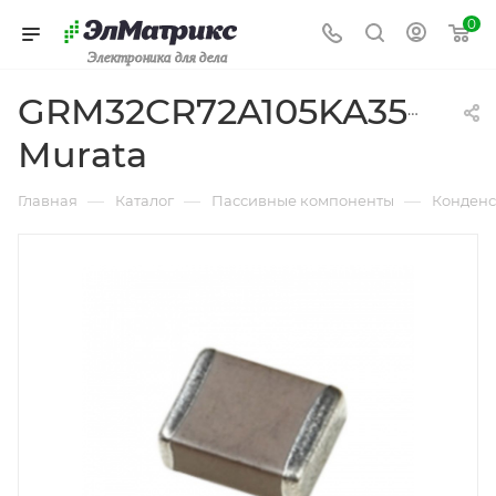
0
Электроника для дела
GRM32CR72A105KA35L
Murata
—
—
—
Главная
Каталог
Пассивные компоненты
Конденс