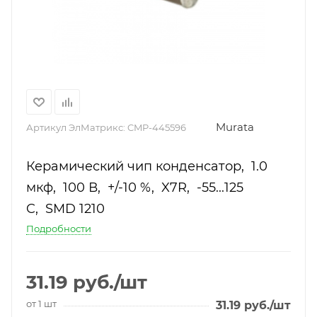
Murata
Артикул ЭлМатрикс:
CMP-445596
Керамический чип конденсатор, 1.0
мкф, 100 В, +/-10 %, X7R, -55...125
C, SMD 1210
Подробности
31.19
руб.
/шт
от 1 шт
31.19
руб.
/шт