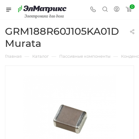
0
Электроника для дела
GRM188R60J105KA01D
Murata
—
—
—
Главная
Каталог
Пассивные компоненты
Конденс