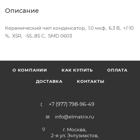
Описание
Керамический чип конденсатор, 1.0 мкф, 6.3 В, +/-10
%, X5R, -55...85 C, SMD 0603
О КОМПАНИИ
КАК КУПИТЬ
ОПЛАТА
ДОСТАВКА
КОНТАКТЫ
+7 (977) 798-96-49
info@elmatrix.ru
г. Москва,
2-я ул. Энтузиастов,