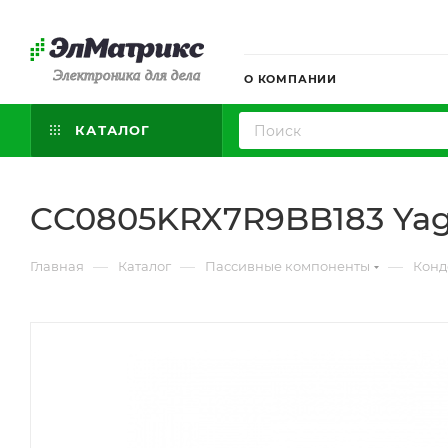
Электроника для дела
О КОМПАНИИ
КАТАЛОГ
CC0805KRX7R9BB183 Ya
—
—
—
Главная
Каталог
Пассивные компоненты
Конд