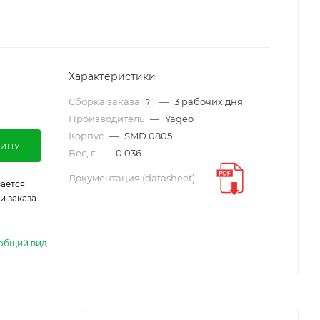
Характеристики
Сборка заказа
—
3 рабочих дня
?
Производитель
—
Yageo
Корпус
—
SMD 0805
ЗИНУ
Вес, г
—
0.036
Документация (datasheet)
—
ается
 заказа.
общий вид.