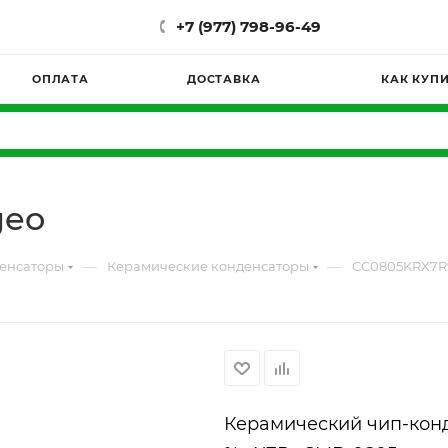
+7 (977) 798-96-49
ОПЛАТА
ДОСТАВКА
КАК КУП
geo
—
—
енсаторы
Керамические конденсаторы
CC0805KRX7R
Керамический чип-конде