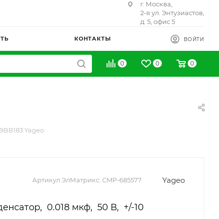
г. Москва,
2-я ул. Энтузиастов,
д. 5, офис 5
ИТЬ
КОНТАКТЫ
ВОЙТИ
0
0
0
9BB183 Yageo
Yageo
Артикул ЭлМатрикс:
CMP-685577
нсатор, 0.018 мкф, 50 В, +/-10