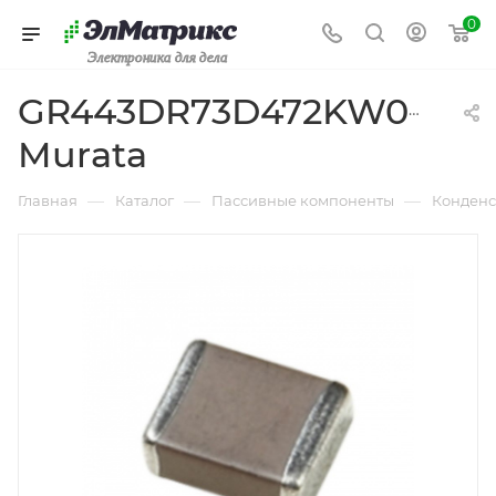
0
Электроника для дела
GR443DR73D472KW01L
Murata
—
—
—
Главная
Каталог
Пассивные компоненты
Конденс