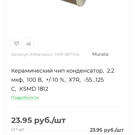
Murata
Артикул ЭлМатрикс:
CMP-567704
Керамический чип конденсатор, 2.2
мкф, 100 В, +/-10 %, X7R, -55...125
C, КSMD 1812
Подробности
23.95
руб.
/шт
от 1 шт
23.95
руб.
/шт