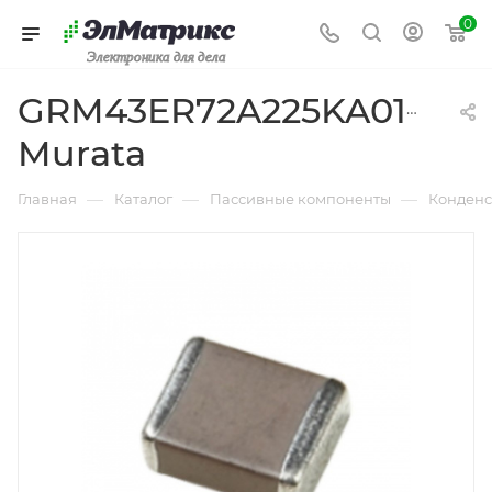
0
Электроника для дела
GRM43ER72A225KA01L
Murata
—
—
—
Главная
Каталог
Пассивные компоненты
Конденс